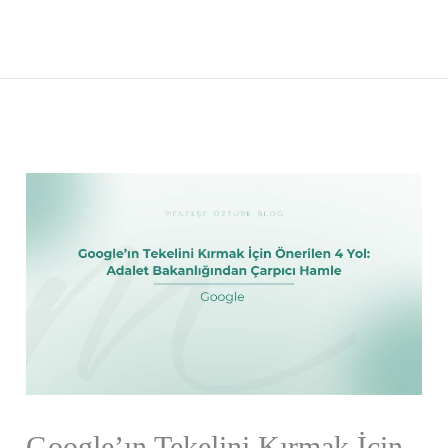
İçeriğe
Mai
atla
Men
Google’ın Tekelini Kırmak İçin