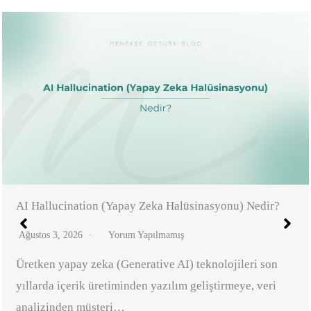
Creative Testing (Kreatif Testi) Nedir?
Temmuz 31, 2026
Yorum Yapılmamış
Dijital reklamcılıkta başarılı sonuçlar elde etmek
yalnızca doğru hedef kitleyi belirlemek veya reklam
bütçesini artırmakla…