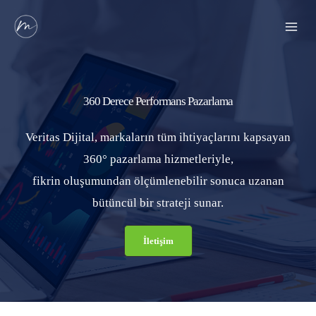
İçeriğe
Mai
atla
Men
360 Derece Performans Pazarlama
Veritas Dijital, markaların tüm ihtiyaçlarını kapsayan
360° pazarlama hizmetleriyle,
fikrin oluşumundan ölçümlenebilir sonuca uzanan
bütüncül bir strateji sunar.
İletişim