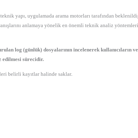
eknik yapı, uygulamada arama motorları tarafından beklenildiğ
vranışlarını anlamaya yönelik en önemli teknik analiz yöntemleri
rulan log (günlük) dosyalarının incelenerek kullanıcıların v
z edilmesi sürecidir.
ri belirli kayıtlar halinde saklar.