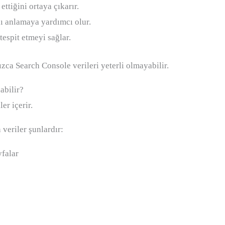
ttiğini ortaya çıkarır.
nı anlamaya yardımcı olur.
espit etmeyi sağlar.
zca Search Console verileri yeterli olmayabilir.
abilir?
er içerir.
veriler şunlardır:
yfalar