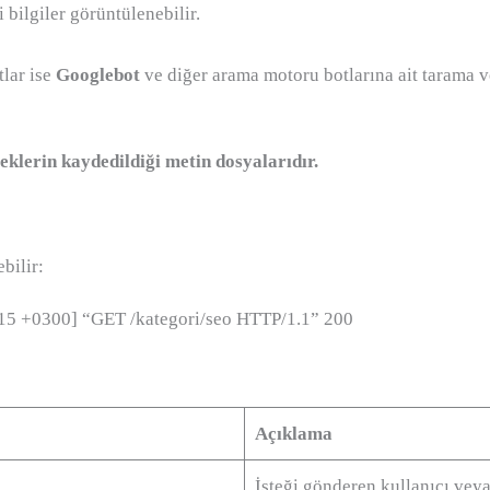
i bilgiler görüntülenebilir.
tlar ise
Googlebot
ve diğer arama motoru botlarına ait tarama ve
eklerin kaydedildiği metin dosyalarıdır.
bilir:
:15 +0300] “GET /kategori/seo HTTP/1.1” 200
Açıklama
İsteği gönderen kullanıcı veya